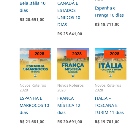
Bela Itália 10
CANADÁ E
Espanha e
dias
ESTADOS
França 10 dias
UNIDOS 10
R$
20.691,00
DIAS
R$
18.711,00
R$
25.641,00
2028
2028
2028
2028
2028
2028
Novos Roteiros
Novos Roteiros
Novos Roteiros
2028
2028
2028
ESPANHA E
FRANÇA
ITÁLIA –
MARROCOS 10
MÍSTICA 12
TOSCANA E
dias
dias
TURIM 11 dias
R$
21.681,00
R$
20.691,00
R$
19.701,00