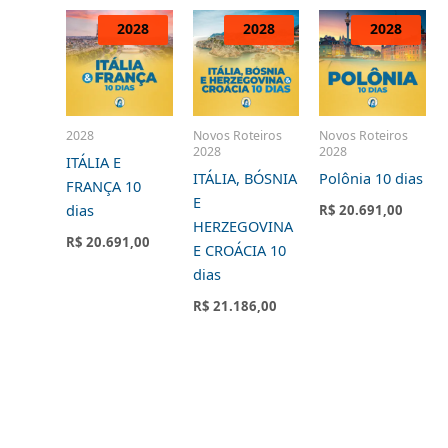
2028
2028
2028
2028
2028
2028
2028
Novos Roteiros
Novos Roteiros
2028
2028
ITÁLIA E
ITÁLIA, BÓSNIA
Polônia 10 dias
FRANÇA 10
E
dias
R$
20.691,00
HERZEGOVINA
R$
20.691,00
E CROÁCIA 10
dias
R$
21.186,00