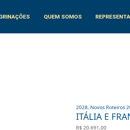
ITÁLIA
quantidade
E
GRINAÇÕES
QUEM SOMOS
REPRESENT
FRANÇA
10
dias
quantidade
2028
,
Novos Roteiros 
ITÁLIA E FRA
R$
20.691,00