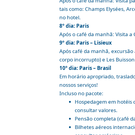
Após o café da manhã: Visita pa
tais como: Champs Elysées, Arco
no hotel.
8º dia: Paris
Após o café da manhã: Visita a 
9º dia: Paris – Lisieux
Após café da manhã, excursão a
corpo incorrupto) e Les Buissonn
10º dia: Paris – Brasil
Em horário apropriado, traslad
nossos serviços!
Incluso no pacote:
Hospedagem em hotéis cat
consultar valores.
Pensão completa (café da 
Bilhetes aéreos internac