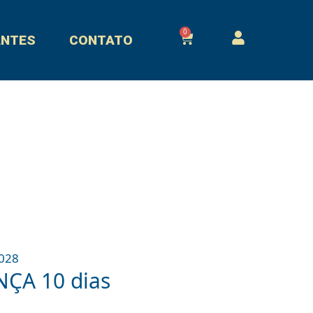
0
Cart
ANTES
CONTATO
2028
NÇA 10 dias