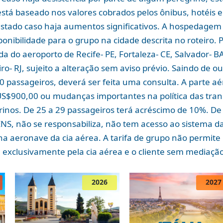
 está baseado nos valores cobrados pelos ônibus, hotéis 
ustado caso haja aumentos significativos. A hospedagem 
ponibilidade para o grupo na cidade descrita no roteiro.
 do aeroporto de Recife- PE, Fortaleza- CE, Salvador- BA,
iro- RJ, sujeito a alteração sem aviso prévio. Saindo de
30 passageiros, deverá ser feita uma consulta. A parte a
US$900,00 ou mudanças importantes na política das tran
inos. De 25 a 29 passageiros terá acréscimo de 10%. De 
NS, não se responsabiliza, não tem acesso ao sistema d
na aeronave da cia aérea. A tarifa de grupo não permit
a exclusivamente pela cia aérea e o cliente sem mediaçã
2026
2027