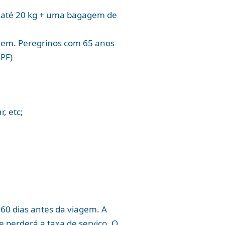
de até 20 kg + uma bagagem de
agem. Peregrinos com 65 anos
CPF)
, etc;
60 dias antes da viagem. A
e perderá a taxa de serviço. O