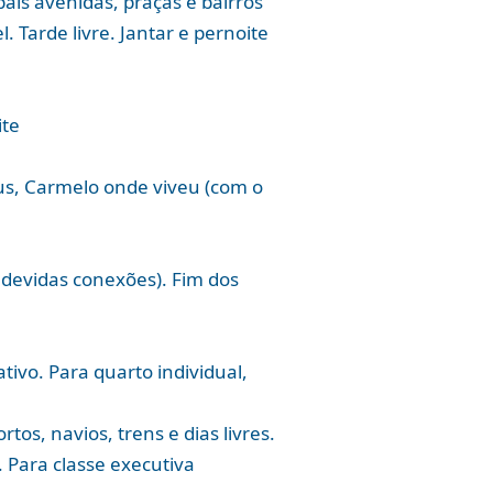
ais avenidas, praças e bairros
. Tarde livre. Jantar e pernoite
ite
sus, Carmelo onde viveu (com o
 devidas conexões). Fim dos
ivo. Para quarto individual,
os, navios, trens e dias livres.
 Para classe executiva