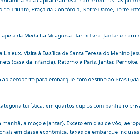
norâmica pela capital francesa, percorrendo suas princip
 do Triunfo, Praça da Concórdia, Notre Dame, Torre Eiffel
Capela da Medalha Milagrosa. Tarde livre. Jantar e perno
 Lisieux. Visita à Basílica de Santa Teresa do Menino Je
ets (casa da infância). Retorno a Paris. Jantar. Pernoite.
o ao aeroporto para embarque com destino ao Brasil (via
egoria turística, em quartos duplos com banheiro privat
manhã, almoço e jantar). Exceto em dias de vôo, aeroport
ionais em classe econômica, taxas de embarque inclusas.