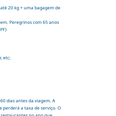
de até 20 kg + uma bagagem de
agem. Peregrinos com 65 anos
CPF)
, etc;
60 dias antes da viagem. A
e perderá a taxa de serviço. O
e restaurantes no ano que