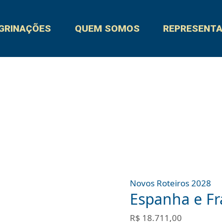
Espanha
quantidade
e
GRINAÇÕES
QUEM SOMOS
REPRESENT
França
10
dias
quantidade
Novos Roteiros 2028
Espanha e Fr
R$
18.711,00