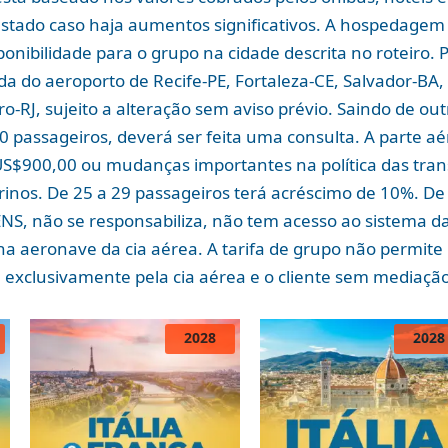
ustado caso haja aumentos significativos. A hospedagem 
ponibilidade para o grupo na cidade descrita no roteiro.
 do aeroporto de Recife-PE, Fortaleza-CE, Salvador-BA, B
ro-RJ, sujeito a alteração sem aviso prévio. Saindo de o
30 passageiros, deverá ser feita uma consulta. A parte a
US$900,00 ou mudanças importantes na política das tran
inos. De 25 a 29 passageiros terá acréscimo de 10%. De 
NS, não se responsabiliza, não tem acesso ao sistema d
na aeronave da cia aérea. A tarifa de grupo não permit
a exclusivamente pela cia aérea e o cliente sem mediaçã
2028
2028