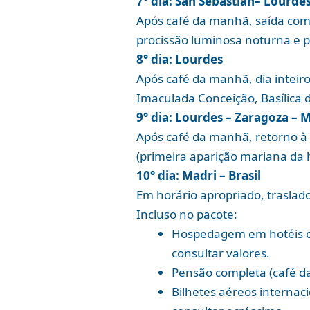
7° dia: San Sebastian– Lourde
Após café da manhã, saída com 
procissão luminosa noturna e p
8° dia: Lourdes
Após café da manhã, dia inteiro
Imaculada Conceição, Basílica d
9° dia: Lourdes – Zaragoza – 
Após café da manhã, retorno à 
(primeira aparição mariana da h
10° dia: Madri – Brasil
Em horário apropriado, traslad
Incluso no pacote:
Hospedagem em hotéis cat
consultar valores.
Pensão completa (café da 
Bilhetes aéreos internac