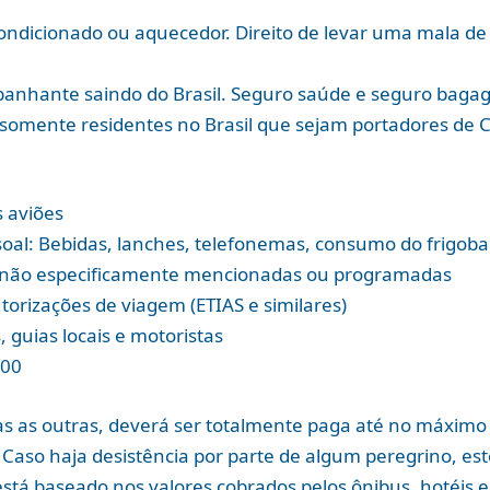
condicionado ou aquecedor. Direito de levar uma mala 
mpanhante saindo do Brasil. Seguro saúde e seguro bag
 (somente residentes no Brasil que sejam portadores de 
 aviões
oal: Bebidas, lanches, telefonemas, consumo do frigobar
as não especificamente mencionadas ou programadas
torizações de viagem (ETIAS e similares)
, guias locais e motoristas
,00
s as outras, deverá ser totalmente paga até no máximo 
l. Caso haja desistência por parte de algum peregrino, est
 está baseado nos valores cobrados pelos ônibus, hotéis 