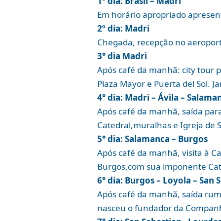
1º dia: Brasil – Madri
Em horário apropriado apresen
2º dia: Madri
Chegada, recepção no aeroporto
3° dia Madri
Após café da manhã: city tour 
Plaza Mayor e Puerta del Sol. Ja
4° dia: Madri – Ávila – Salama
Após café da manhã, saída para 
Catedral,muralhas e Igreja de 
5° dia: Salamanca – Burgos
Após café da manhã, visita à C
Burgos,com sua imponente Cated
6° dia: Burgos – Loyola – San 
Após café da manhã, saída rumo
nasceu o fundador da Companhia