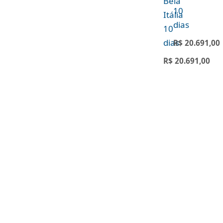
Bela
10
Itália
dias
10
dias
R$
20.691,00
R$
20.691,00