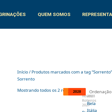
GRINAÇÕES
QUEM SOMOS
REPRESENT
Início
/ Produtos marcados com a tag “Sorrento
Sorrento
Mostrando todos os 2 resultados
2027
2027
2028
2028
Novos
2028
Roteiros
Bela
2027
Itália