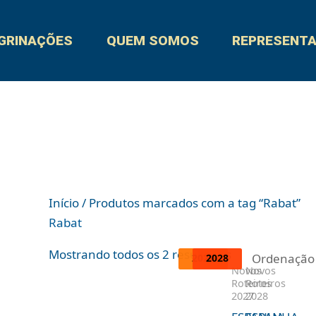
GRINAÇÕES
QUEM SOMOS
REPRESENT
Início
/ Produtos marcados com a tag “Rabat”
Rabat
Mostrando todos os 2 resultados
2027
2027
2028
2028
Novos
Novos
Roteiros
Roteiros
2027
2028