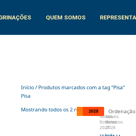
GRINAÇÕES
QUEM SOMOS
REPRESENT
Início
/ Produtos marcados com a tag “Pisa”
Pisa
Mostrando todos os 2 resultados
2027
2027
2028
2028
Novos
Novos
Roteiros
Roteiros
2027
2028