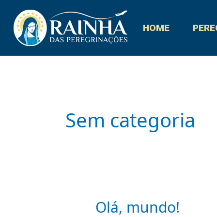
Ir
para
HOME
PERE
o
conteúdo
Sem categoria
Olá, mundo!
Olá,