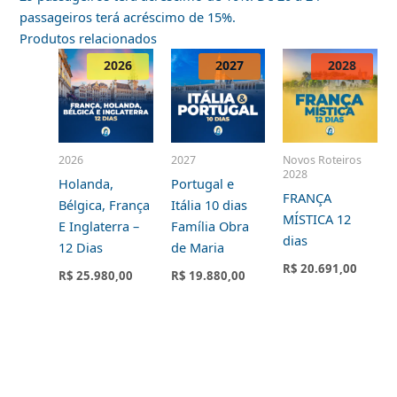
passageiros terá acréscimo de 15%.
Produtos relacionados
2026
2027
2028
2026
2027
Novos Roteiros
2028
Holanda,
Portugal e
FRANÇA
Bélgica, França
Itália 10 dias
MÍSTICA 12
E Inglaterra –
Família Obra
dias
12 Dias
de Maria
R$
20.691,00
R$
25.980,00
R$
19.880,00