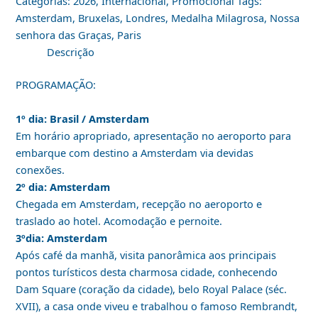
Categorias:
2026
,
Internacional
,
Promocional
Tags:
Amsterdam
,
Bruxelas
,
Londres
,
Medalha Milagrosa
,
Nossa
senhora das Graças
,
Paris
Descrição
PROGRAMAÇÃO:
1º dia: Brasil / Amsterdam
Em horário apropriado, apresentação no aeroporto para
embarque com destino a Amsterdam via devidas
conexões.
2º dia: Amsterdam
Chegada em Amsterdam, recepção no aeroporto e
traslado ao hotel. Acomodação e pernoite.
3ºdia: Amsterdam
Após café da manhã, visita panorâmica aos principais
pontos turísticos desta charmosa cidade, conhecendo
Dam Square (coração da cidade), belo Royal Palace (séc.
XVII), a casa onde viveu e trabalhou o famoso Rembrandt,